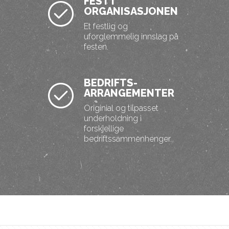
FEST I
ORGANISASJONEN
Et festlig og
uforglemmelig innslag på
festen.
BEDRIFTS-
ARRANGEMENTER
Originial og tilpasset
underholdning i
forskjellige
bedriftssammenhenger.