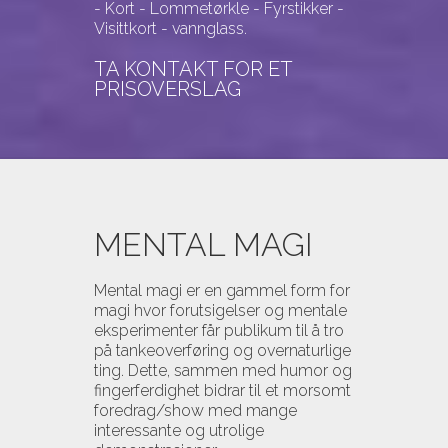
- Kort - Lommetørkle - Fyrstikker -
Visittkort - vannglass.
TA
KONTAKT
FOR ET
PRISOVERSLAG
MENTAL MAGI
Mental magi er en gammel form for
magi hvor forutsigelser og mentale
eksperimenter får publikum til å tro
på tankeoverføring og overnaturlige
ting. Dette, sammen med humor og
fingerferdighet bidrar til et morsomt
foredrag/show med mange
interessante og utrolige