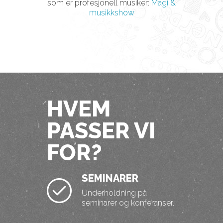
som er profesjonell musiker:
Magi &
musikkshow
HVEM
PASSER VI
FOR?
SEMINARER
Underholdning på
seminarer og konferanser.