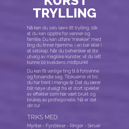
KURS I
TRYLLING
Nå kan du selv lære litt trylling, slik
at du kan opptre for venner og
familie. Du kan utføre "mirakler" med
ting du finner hjemme, i en bar eller i
et selskap. Når du behersker et lite
utvalg av magiske kunster, vil du lett
kunne bli kveldens midtpunkt.
Du kan få vanlige ting til å forsvinne
og forvandle seg. Tilskuerne vil tro
du har trent i mange år. Det du lærer
blir nøye utvalgt fra et stort spekter
av effekter som har vært brukt og
brukes av profesjonelle. Nå er det
din tur.
TRIKS MED:
Mynter - Fyrstikker - Ringer - Skruer